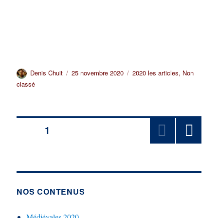
Auteur
Publié
Catégories
Denis Chuit
25 novembre 2020
2020 les articles
,
Non
le
classé
Pagination
PAGE
1
PAGE
des
SUIV
ANT
publications
E
NOS CONTENUS
Médiévales 2020