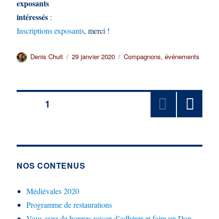
exposants
intéressés
:
Inscriptions exposants
, merci !
Auteur
Publié
Catégories
Denis Chuit
29 janvier 2020
Compagnons
,
événements
le
Pagination
PAGE
1
PAGE
des
SUIV
ANT
publications
E
NOS CONTENUS
Médiévales 2020
Programme de restaurations
Vous avez de bonnes raison d’adhérer et faire un Don