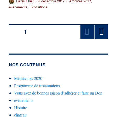
Auteur
Publié
Catégories
Denis Chuit
8 décembre 2017
Archives 2017
,
le
événements
,
Expositions
Pagination
PAGE
1
PAGE
des
SUIV
ANT
publications
E
NOS CONTENUS
Médiévales 2020
Programme de restaurations
Vous avez de bonnes raison d’adhérer et faire un Don
événements
Histoire
château