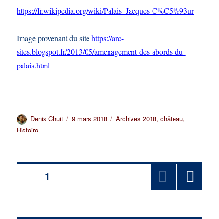
https://fr.wikipedia.org/wiki/Palais_Jacques-C%C5%93ur
Image provenant du site
https://arc-
sites.blogspot.fr/2013/05/amenagement-des-abords-du-
palais.html
Auteur
Publié
Catégories
Denis Chuit
9 mars 2018
Archives 2018
,
château
,
le
Histoire
Pagination
PAGE
1
PAGE
des
SUIV
ANT