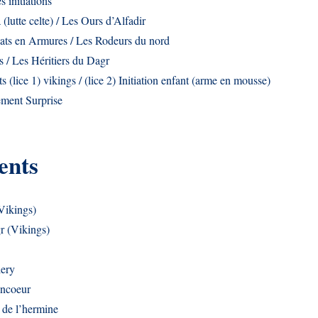
 initiations
lutte celte) / Les Ours d’Alfadir
ts en Armures / Les Rodeurs du nord
 / Les Héritiers du Dagr
 (lice 1) vikings / (lice 2) Initiation enfant (arme en mousse)
ment Surprise
nts
Vikings)
r (Vikings)
ery
Ancoeur
 de l’hermine